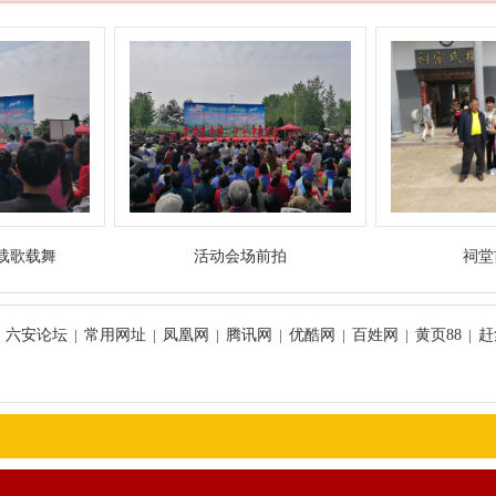
载歌载舞
活动会场前拍
祠堂
|
六安论坛
|
常用网址
|
凤凰网
|
腾讯网
|
优酷网
|
百姓网
|
黄页88
|
赶