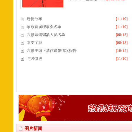
迁徙分布
[11/19]
家族首届理事会名单
[11/19]
六修宗谱编纂人员名单
[08/18]
本支字派
[08/18]
六修主编正清作谱牒情况报告
[10/15]
与时俱进
[11/10]
图片新闻