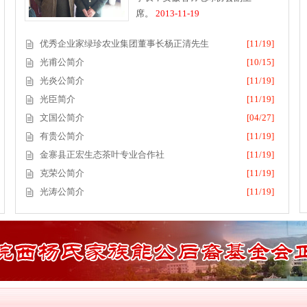
席。
2013-11-19
优秀企业家绿珍农业集团董事长杨正清先生
[11/19]
光甫公简介
[10/15]
光炎公简介
[11/19]
光臣简介
[11/19]
文国公简介
[04/27]
有贵公简介
[11/19]
金寨县正宏生态茶叶专业合作社
[11/19]
克荣公简介
[11/19]
光涛公简介
[11/19]