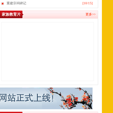
重建宗祠碑记
[10/15]
家族教育片
更多>>
长振东先生
常务理事光祥先生