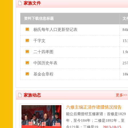
家族文件
资料下载信息标题
文
杨氏每年人口更新登记表
84
千字文
15.
二十四孝图
1.
中国历史年表
25
基金会章程
18
家族动态
更多>>
六修主编正清作谱牒情况报告
能公后裔曾经五修家谱：首修是1829
年，至今184年；二修是1892年，至
今121年；三修是19…
2013-10-15