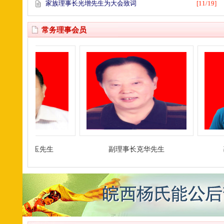
家族理事长光增先生为大会致词
[11/19]
常务理事会员
振玉先生
副理事长克华先生
基金会会