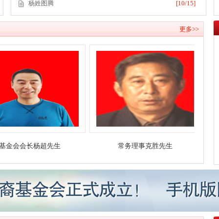
杨姓图腾
[10/15]
更多>>
长杨超先生
常务理事克胜先生
秘书