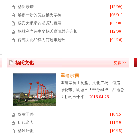
杨氏宗谱
[12/09]
焕然一新的皖西杨氏宗祠
[06/01]
杨氏太极拳的起源与发展
[05/08]
杨胜利当选中华杨氏联谊总会会长
[12/06]
传统文化经典为何越来越热
[04/26]
杨氏文化
更多>>
重建宗祠
重建宗祠由祠堂、文化广场、道路、
绿化带、明塘五大部分组成，占地总
面积约五千平…
2016-04-26
炎黄子孙
[10/15]
历代名人
[11/19]
杨姓始祖
[10/15]