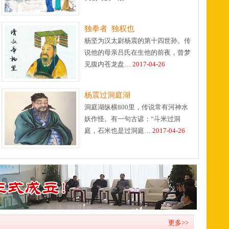
独拳者 独权也
杨坚为汉太尉杨震的第十四世孙。传
说他的母亲吕氏在生他的前夜，曾梦
见腹内苍龙盘…
2017-04-26
杨震过洞庭湖
洞庭湖纵横800里，传说常有河神水
妖作怪。有一句古谚：“斗米过洞
庭，石米也是过洞庭…
2017-04-26
更多>>