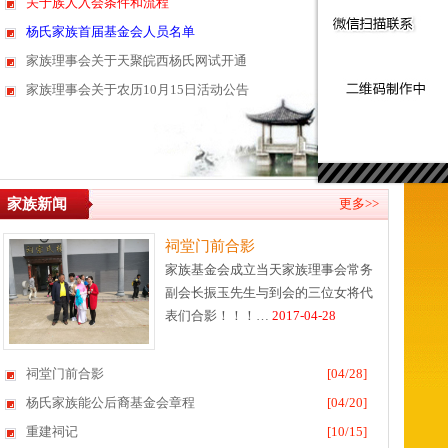
关于族人入会条件和流程
[04/26]
杨氏家族首届基金会人员名单
[04/25]
家族理事会关于天聚皖西杨氏网试开通
[10/15]
家族理事会关于农历10月15日活动公告
[10/15]
家族新闻
更多>>
祠堂门前合影
家族基金会成立当天家族理事会常务
副会长振玉先生与到会的三位女将代
表们合影！！！…
2017-04-28
祠堂门前合影
[04/28]
杨氏家族能公后裔基金会章程
[04/20]
重建祠记
[10/15]