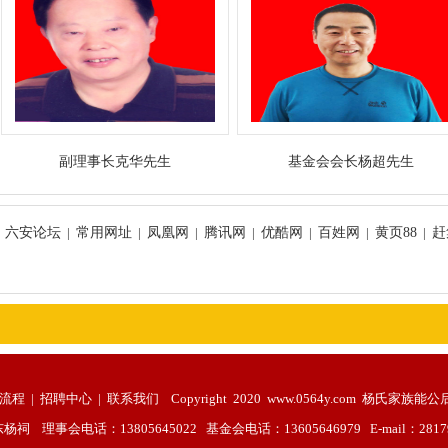
副理事长克华先生
基金会会长杨超先生
|
六安论坛
|
常用网址
|
凤凰网
|
腾讯网
|
优酷网
|
百姓网
|
黄页88
|
赶
流程
|
招聘中心
|
联系我们
Copyright 2020 www.0564y.com 杨氏
电话：13805645022 基金会电话：13605646979 E-mail：281795