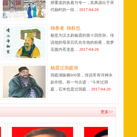
师重道的执着与专一，其典源出于宋
代杨时的一段…
2017-04-26
独拳者 独权也
杨坚为汉太尉杨震的第十四世孙。传
说他的母亲吕氏在生他的前夜，曾梦
见腹内苍龙盘…
2017-04-26
杨震过洞庭湖
洞庭湖纵横800里，传说常有河神水
妖作怪。有一句古谚：“斗米过洞
庭，石米也是过洞庭…
2017-04-26
更多>>