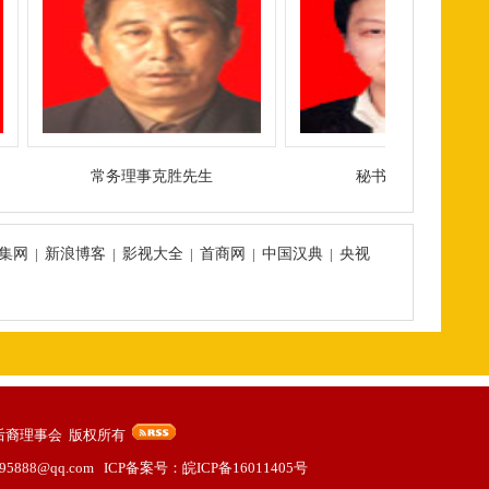
常务理事克胜先生
秘书长振东先生
集网
|
新浪博客
|
影视大全
|
首商网
|
中国汉典
|
央视
家族能公后裔理事会 版权所有
888@qq.com ICP备案号：
皖ICP备16011405号