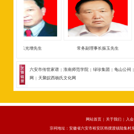
理事长光增先生
常务副理事长振玉先生
六安市传世家谱
|
淮南师范学院
|
绿珍集团
|
龟山公祠
网
|
天聚皖西杨氏文化网
网站首页
|
关于我们
|
入会
宗祠地址：安徽省六安市裕安区韩摆渡镇陆集村东杨祠 理事会