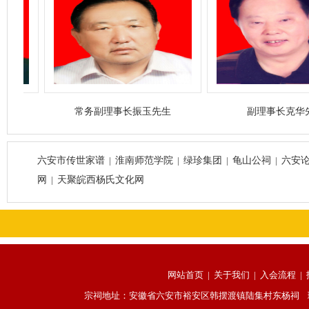
常务副理事长振玉先生
副理事长克华先生
六安市传世家谱
|
淮南师范学院
|
绿珍集团
|
龟山公祠
|
六安
网
|
天聚皖西杨氏文化网
网站首页
|
关于我们
|
入会流程
|
宗祠地址：安徽省六安市裕安区韩摆渡镇陆集村东杨祠 理事会电话：13