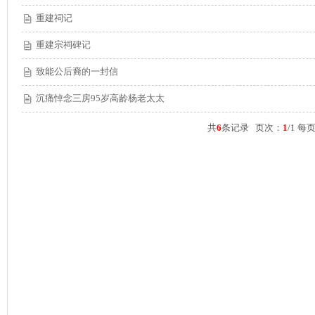
重建祠记
重建宗祠碑记
致能公后裔的一封信
沉痛悼念三房95岁高龄杨老太太
共
6
条记录 页次：
1
/1 每